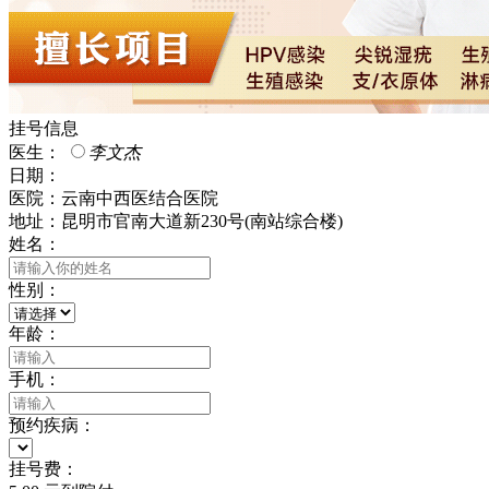
挂号信息
医生
：
李文杰
日期
：
医院
：云南中西医结合医院
地址
：昆明市官南大道新230号(南站综合楼)
姓名
：
性别
：
年龄
：
手机
：
预约疾病
：
挂号费
：