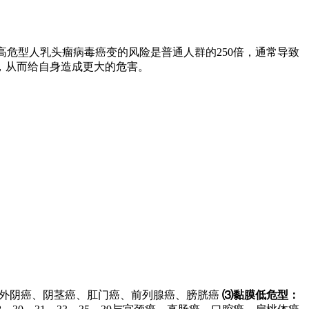
高危型人乳头瘤病毒癌变的风险是普通人群的250倍，通常导致
，从而给自身造成更大的危害。
包括：外阴癌、阴茎癌、肛门癌、前列腺癌、膀胱癌
⑶黏膜低危型：