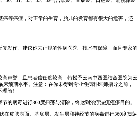
、18、30、31、33、35、39与宫颈癌、直肠癌、口腔癌、扁桃体癌
、阴茎癌等癌症，对正常的生育，胎儿的发育都有很大的危害，还
反复发作。建议你去正规的性病医院，技术有保障，而且专家的
较高声誉，且患者信任度较高，特授予云南中西医结合医院为云
了临床预期水平。注意：在你未得到专业性病科医师指导之前，
理智!
经节的病毒进行360度扫荡与清除，终达到治疗湿疣疱疹目的。
伏在皮肤表面、基底层、发生层和神经节的病毒进行360度扫荡