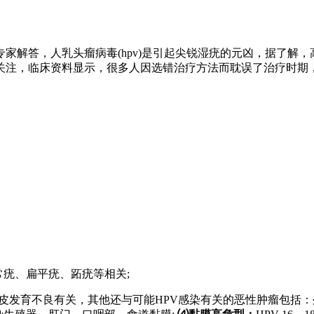
家解答，人乳头瘤病毒(hpv)是引起尖锐湿疣的元凶，据了解，
关注，临床资料显示，很多人因选错治疗方法而耽误了治疗时期
与寻常疣、扁平疣、跖疣等相关;
8与疣状表皮发育不良有关，其他还与可能HPV感染有关的恶性肿瘤