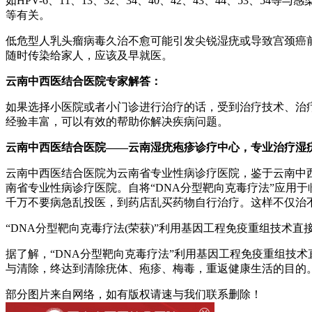
如HPV-6、11、13、32、34、40、42、43、44、53、5
等有关。
低危型人乳头瘤病毒久治不愈可能引发尖锐湿疣或导致宫颈癌前病
随时传染给家人，应该及早就医。
云南中西医结合医院专家解答：
如果选择小医院或者小门诊进行治疗的话，受到治疗技术、治
经验丰富，可以有效的帮助你解决疾病问题。
云南中西医结合医院——云南湿疣疱疹诊疗中心，专业治疗湿
云南中西医结合医院为云南省专业性病诊疗医院，鉴于云南中
南省专业性病诊疗医院。自将“DNA分型靶向克毒疗法”应用
千万不要病急乱投医，到药店乱买药物自行治疗。这样不仅治
“DNA分型靶向克毒疗法(荣获)”利用基因工程免疫重组技术
据了解，“DNA分型靶向克毒疗法”利用基因工程免疫重组技
与清除，终达到清除疣体、疱疹、梅毒，重返健康生活的目的
部分图片来自网络，如有版权请速与我们联系删除！