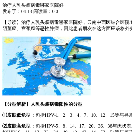
治疗人乳头瘤病毒哪家医院好
发布于：04-13
阅读量：
0
0
【导读】治疗人乳头瘤病毒哪家医院好，云南中西医结合医院专
阴茎癌、宫颈癌等恶性肿瘤，因此患者朋友在这方面应该格外
【分型解析】人乳头瘤病毒阳性的分型
⑴皮肤低危型：
包括HPV-1、2、3、4、7、10、12、15等
⑵皮肤高危型：
包括HPV-5、8、14、17、20、36、3