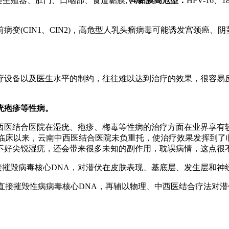
4等与感染生殖器、肛门、口咽部、食道黏膜;
⑷黏膜高危型：
HPV-16
变(CIN1、CIN2)，高危型人乳头瘤病毒可能诱发宫颈癌
疗设备以及医生水平的制约，往往难以达到治疗的效果，很容易
疣疱疹等性病。
西医结合医院在湿疣、疱疹、梅毒等性病的治疗方面在业界享有
于临床以来，云南中西医结合医院未负重托，使治疗效果发挥到
不好尖锐湿疣，还会带来很多未知的副作用，耽误病情，这点很不
直接摧毁病毒核心DNA，对潜伏在皮肤表现、基底层、发生层和神
术直接摧毁性病病毒核心DNA，再辅以物理、中西医结合疗法对潜
。