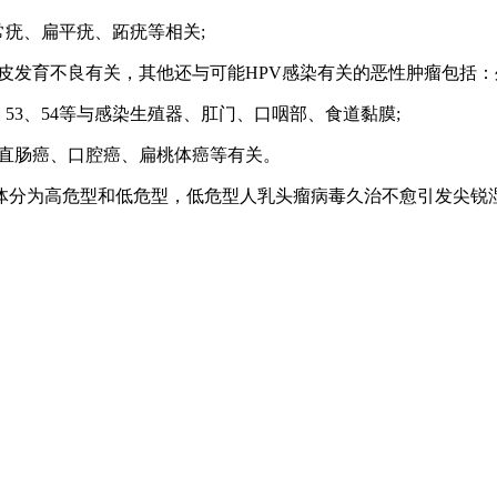
寻常疣、扁平疣、跖疣等相关;
8与疣状表皮发育不良有关，其他还与可能HPV感染有关的恶性肿瘤
、44、53、54等与感染生殖器、肛门、口咽部、食道黏膜;
颈癌、直肠癌、口腔癌、扁桃体癌等有关。
体分为高危型和低危型，低危型人乳头瘤病毒久治不愈引发尖锐