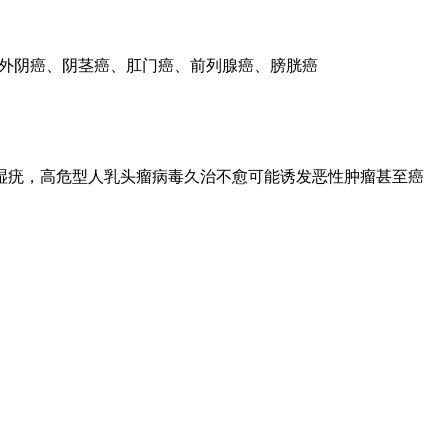
包括：外阴癌、阴茎癌、肛门癌、前列腺癌、膀胱癌
湿疣，高危型人乳头瘤病毒久治不愈可能诱发恶性肿瘤甚至癌