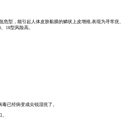
低危型，能引起人体皮肤黏膜的鳞状上皮增殖,表现为寻常疣、
6、18型风险高。
病毒已经病变成尖锐湿疣了。
口。