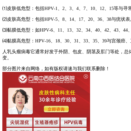
⑴皮肤低危型：包括HPV-1、2、3、4、7、10、12、15等与
⑵皮肤高危型：包括HPV-5、8、14、17、20、36、3
⑶黏膜低危型：如HPV-6、11、13、32、34、40、42、43
⑷黏膜高危型：HPV-16、18、30、31、33、35、39与宫
人乳头瘤病毒它通常好发于外阴、包皮、阴茎及肛门等处，总
变。
部分图片来自网络，如有版权请速与我们联系删除！